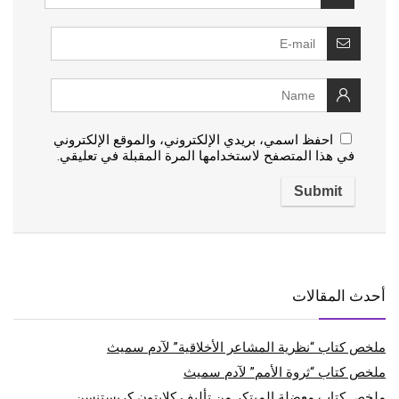
احفظ اسمي، بريدي الإلكتروني، والموقع الإلكتروني
في هذا المتصفح لاستخدامها المرة المقبلة في تعليقي.
أحدث المقالات
ملخص كتاب “نظرية المشاعر الأخلاقية” لآدم سميث
ملخص كتاب “ثروة الأمم” لآدم سميث
ملخص كتاب معضلة المبتكر من تأليف كلايتون كريستنسن