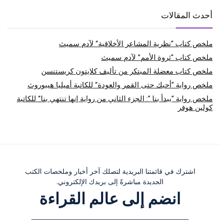
أحدث المقالات
ملخص كتاب “نظرية المشاعر الأخلاقية” لآدم سميث
ملخص كتاب “ثروة الأمم” لآدم سميث
ملخص كتاب معضلة المبتكر من تأليف كلايتون كريستنسن
ملخص رواية “أحبك حتى القمر والعودة” للكاتبة أميليا هيبوروث
ملخص رواية “يبدأ بنا “: الجزء الثاني من رواية إنها تنتهي بنا” للكاتبة
كولين هوفر
اشترك في قائمتنا البريدية لتصلك آخر أخبار وملخصات الكتب
الجديدة مباشرةً إلى بريدك الإلكتروني.
انضم إلى عالم القراءة