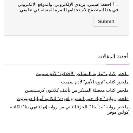
احفظ اسمي، بريدي الإلكتروني، والموقع الإلكتروني
في هذا المتصفح لاستخدامها المرة المقبلة في تعليقي.
أحدث المقالات
ملخص كتاب “نظرية المشاعر الأخلاقية” لآدم سميث
ملخص كتاب “ثروة الأمم” لآدم سميث
ملخص كتاب معضلة المبتكر من تأليف كلايتون كريستنسن
ملخص رواية “أحبك حتى القمر والعودة” للكاتبة أميليا هيبوروث
ملخص رواية “يبدأ بنا “: الجزء الثاني من رواية إنها تنتهي بنا” للكاتبة
كولين هوفر