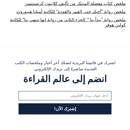
ملخص كتاب معضلة المبتكر من تأليف كلايتون كريستنسن
ملخص رواية “أحبك حتى القمر والعودة” للكاتبة أميليا هيبوروث
ملخص رواية “يبدأ بنا “: الجزء الثاني من رواية إنها تنتهي بنا” للكاتبة
كولين هوفر
اشترك في قائمتنا البريدية لتصلك آخر أخبار وملخصات الكتب
الجديدة مباشرةً إلى بريدك الإلكتروني.
انضم إلى عالم القراءة