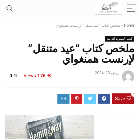
Home
»
ملخص كتاب “عيد متنقل” لإرنست همنغواي
كتب السيرة الذاتية
ملخص كتاب “عيد متنقل”
لإرنست همنغواي
يوليو 20, 2024
0
Views
176
0
Save