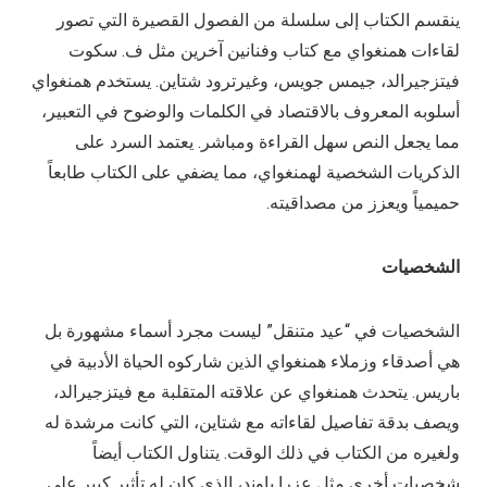
ينقسم الكتاب إلى سلسلة من الفصول القصيرة التي تصور
لقاءات همنغواي مع كتاب وفنانين آخرين مثل ف. سكوت
فيتزجيرالد، جيمس جويس، وغيرترود شتاين. يستخدم همنغواي
أسلوبه المعروف بالاقتصاد في الكلمات والوضوح في التعبير،
مما يجعل النص سهل القراءة ومباشر. يعتمد السرد على
الذكريات الشخصية لهمنغواي، مما يضفي على الكتاب طابعاً
حميمياً ويعزز من مصداقيته.
الشخصيات
الشخصيات في “عيد متنقل” ليست مجرد أسماء مشهورة بل
هي أصدقاء وزملاء همنغواي الذين شاركوه الحياة الأدبية في
باريس. يتحدث همنغواي عن علاقته المتقلبة مع فيتزجيرالد،
ويصف بدقة تفاصيل لقاءاته مع شتاين، التي كانت مرشدة له
ولغيره من الكتاب في ذلك الوقت. يتناول الكتاب أيضاً
شخصيات أخرى مثل عزرا باوند، الذي كان له تأثير كبير على