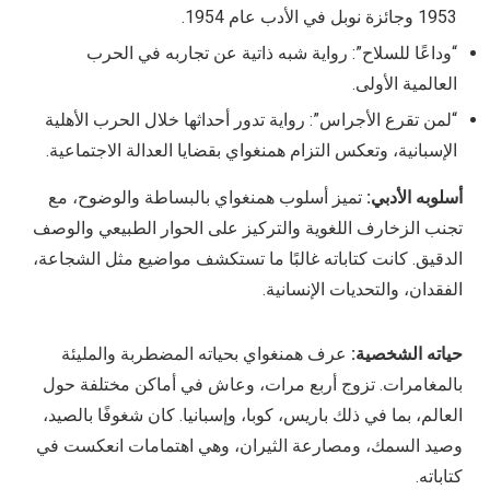
1953 وجائزة نوبل في الأدب عام 1954.
“وداعًا للسلاح”: رواية شبه ذاتية عن تجاربه في الحرب
العالمية الأولى.
“لمن تقرع الأجراس”: رواية تدور أحداثها خلال الحرب الأهلية
الإسبانية، وتعكس التزام همنغواي بقضايا العدالة الاجتماعية.
أسلوبه الأدبي:
تميز أسلوب همنغواي بالبساطة والوضوح، مع
تجنب الزخارف اللغوية والتركيز على الحوار الطبيعي والوصف
الدقيق. كانت كتاباته غالبًا ما تستكشف مواضيع مثل الشجاعة،
الفقدان، والتحديات الإنسانية.
حياته الشخصية:
عرف همنغواي بحياته المضطربة والمليئة
بالمغامرات. تزوج أربع مرات، وعاش في أماكن مختلفة حول
العالم، بما في ذلك باريس، كوبا، وإسبانيا. كان شغوفًا بالصيد،
وصيد السمك، ومصارعة الثيران، وهي اهتمامات انعكست في
كتاباته.