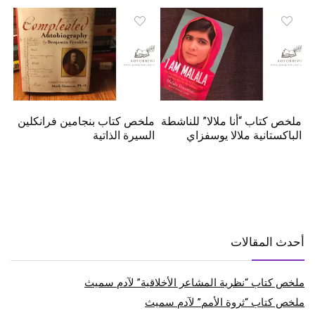
ملخص كتاب “أنا ملالا” للناشطة
ملخص كتاب بنجامين فرانكلين
الباكستانية ملالا يوسفزاي
السيرة الذاتية
أحدث المقالات
ملخص كتاب “نظرية المشاعر الأخلاقية” لآدم سميث
ملخص كتاب “ثروة الأمم” لآدم سميث