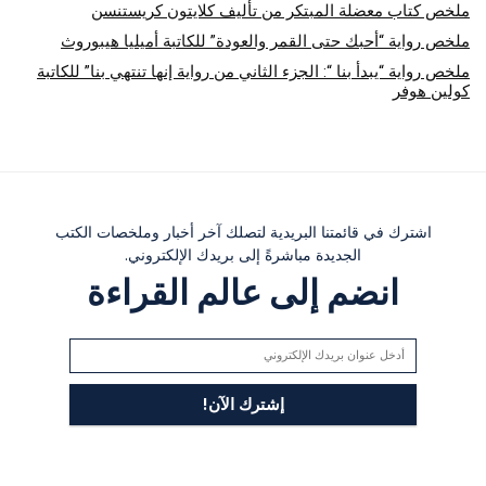
ملخص كتاب معضلة المبتكر من تأليف كلايتون كريستنسن
ملخص رواية “أحبك حتى القمر والعودة” للكاتبة أميليا هيبوروث
ملخص رواية “يبدأ بنا “: الجزء الثاني من رواية إنها تنتهي بنا” للكاتبة
كولين هوفر
اشترك في قائمتنا البريدية لتصلك آخر أخبار وملخصات الكتب
الجديدة مباشرةً إلى بريدك الإلكتروني.
انضم إلى عالم القراءة