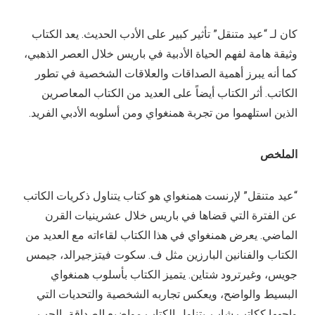
كان لـ “عيد متنقل” تأثير كبير على الأدب الحديث. يعد الكتاب
وثيقة هامة لفهم الحياة الأدبية في باريس خلال العصر الذهبي،
كما أنه يبرز أهمية الصداقات والعلاقات الشخصية في تطور
الكاتب. أثر الكتاب أيضاً على العديد من الكتاب المعاصرين
الذين استلهموا من تجربة همنغواي ومن أسلوبه الأدبي الفريد.
الملخص
“عيد متنقل” لإرنست همنغواي هو كتاب يتناول ذكريات الكاتب
عن الفترة التي قضاها في باريس خلال عشرينيات القرن
الماضي. يعرض همنغواي في هذا الكتاب لقاءاته مع العديد من
الكتاب والفنانين البارزين مثل ف. سكوت فيتزجيرالد، جيمس
جويس، وغيرترود شتاين. يتميز الكتاب بأسلوب همنغواي
البسيط والواضح، ويعكس تجاربه الشخصية والتحديات التي
واجهها ككاتب شاب. يتناول الكتاب مواضيع الصداقة، الحب،