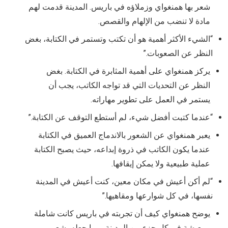
شعر بها همنغواي وزملاؤه في باريس. المدينة قدمت لهم
مادة لا تنضب من الإلهام والقصص.
“الشيء الأكثر أهمية هو أن تكتب وتستمر في الكتابة، بغض
النظر عن الصعوبات.”
يركز همنغواي على أهمية المثابرة في الكتابة. بغض
النظر عن التحديات التي قد تواجه الكاتب، يجب أن
يستمر في العمل على تطوير مهاراته.
“عندما كتبت أفضل شيء، لم أستطع التوقف عن الكتابة.”
يعبر همنغواي عن الشعور بالاندماج العميق في الكتابة
عندما يكون الكاتب في ذروة إبداعه، حيث يصبح الكتابة
عملية طبيعية ولا يمكن إيقافها.
“لم أكن أعيش في مكان معين، كنت أعيش في المدينة
نفسها، في كل شوارعها ومقاهيها.”
يوضح همنغواي كيف أن تجربته في باريس كانت شاملة
ومعيشة في كل جزء من المدينة، مما جعله يشعر