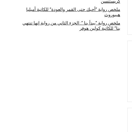
كريستنسن
ملخص رواية “أحبك حتى القمر والعودة” للكاتبة أميليا
هيبوروث
ملخص رواية “يبدأ بنا “: الجزء الثاني من رواية إنها تنتهي
بنا” للكاتبة كولين هوفر