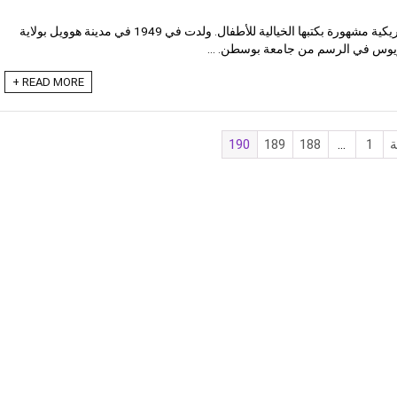
جان بريت هي كاتبة ورسامة أمريكية مشهورة بكتبها الخيالية للأطفال. ولدت في 1949 في مدينة هوويل بولاية
يوس في الرسم من جامعة بوسطن. ...
READ MORE +
ة
1
…
188
189
190