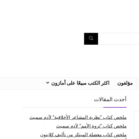
مؤلفون
اكثر الكتب مبيعًا على أمازون
أحدث المقالات
ملخص كتاب “نظرية المشاعر الأخلاقية” لآدم سميث
ملخص كتاب “ثروة الأمم” لآدم سميث
ملخص كتاب معضلة المبتكر من تأليف كلايتون