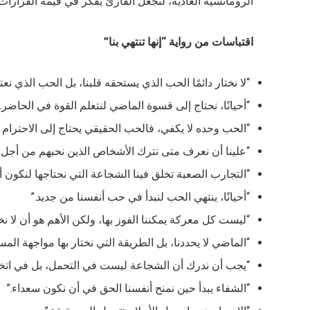
الرومانسية العادية، لتجعل القارئ يفكر في قيمة القرارات ا
اقتباسات من رواية “إنها تنتهي بنا”
“لا نختار دائمًا الحب الذي يستحقه قلبنا، بل الحب الذي نعتق
“أحيانًا، نحتاج إلى قسوة الماضي لنتعلم القوة في الحاضر.”
“الحب وحده لا يكفي، فالحب الحقيقي يحتاج إلى الاحترام وا
“علينا أن نعرف متى نترك الأشخاص الذين نحبهم من أجل إن
“التجارب الصعبة تخلق فينا الشجاعة التي نحتاجها لنكون أحر
“أحيانًا، ينتهي الحب لنبدأ في حب أنفسنا من جديد.”
“ليست كل معركة يمكننا الفوز بها، ولكن الأهم هو أن لا نخ
“الماضي لا يحددنا، بل الطريقة التي نختار بها مواجهة المس
“يجب أن ندرك أن الشجاعة ليست في التحمل، بل في اتخاذ 
“الشفاء يبدأ حين نمنح أنفسنا الحق في أن نكون سعداء.”