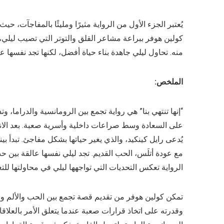
يُعتبر الجزء الأول من الرواية مثيرًا ومليئًا بالمفاجآت،
كولين هوفر ببراعة مشاعر القلق والتوتر التي تصيب ليل
منه. تحاول ليلي جاهدة بناء حياة أفضل، لكنها تجد نفسها ع
الملخص:
“إنها تنتهي بنا” هي رواية تجمع بين الرومانسية والدراما، و
على السعادة وسط صراعات داخلية وأسرية صعبة. بعد الانتق
يُدعى رايل كينكيد، والذي يغير حياتها بشكل مفاجئ. تبدأ بي
مع عودة أتلَس، الحب القديم. تجد ليلي نفسها عالقة بين 
الرواية تعكس التحديات التي تواجهها ليلي في محاولتها لل
تمكن كولين هوفر من تقديم قصة تجمع بين الحب والألم و
وقدرته على اتخاذ قرارات صعبة عندما يتعلق الأمر بالعلاق