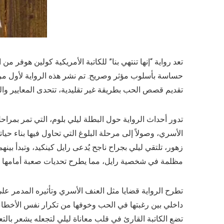
تعد رواية “إنها تنتهي بنا” للكاتبة الأمريكية كولين هوفر من 
تقديم قصص الحب بطريقة غير تقليدية، تتحدى المعايير والم
تدور أحداث الرواية حول البطلة ليلي بلوم، التي تمر بمر
الأسري، وصولاً إلى مرحلة البلوغ التي تحاول فيها بناء حياته
زهور، تلتقي ليلي بجراح ناجح يُدعى رايل كينكيد، وتبدأ بي
مظلمة في شخصية رايل، مما يطرح تحديات صعبة أمامها ويضع
تطرح الرواية قضايا مثل العنف الأسري وتأثيره المدمر على
داخلي بين رغبتها في الحب وخوفها من تكرار نفس الأخطاء 
تضع الكاتبة القارئ في قلب معاناة ليلي لتجعله يشعر با