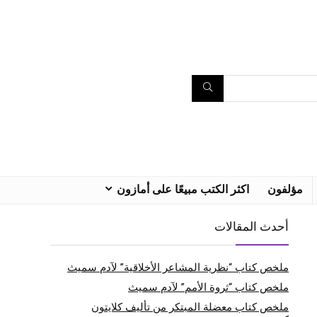
مؤلفون
اكثر الكتب مبيعًا على أمازون
أحدث المقالات
ملخص كتاب “نظرية المشاعر الأخلاقية” لآدم سميث
ملخص كتاب “ثروة الأمم” لآدم سميث
ملخص كتاب معضلة المبتكر من تأليف كلايتون