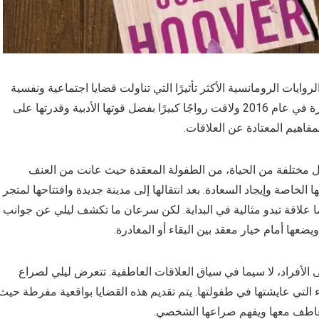
الروايات الرومانسية الأكثر تأثيرًا التي تناولت قضايا اجتماعية ونفسية
حساسة بأسلوب مؤثر وصريح. تم نشر هذه الرواية لأول مرة في عام 2016 ولاقت رواجًا كبيرًا بفضل قوتها الأدبية وقدرتها على
فاهيم المعتادة عن العلاقات.
احل مختلفة من الحياة، من الطفولة المعقدة حيث عانت من العنف
ا الخاصة وإيجاد السعادة. بعد انتقالها إلى مدينة جديدة وافتتاحها لمتجر
نهما علاقة تبدو مثالية في البداية. لكن سرعان ما تكشف ليلي عن جوانب
ها أمام خيار معقد بين البقاء أو المغادرة.
 الأفراد، لا سيما في سياق العلاقات العاطفية. تتعرض ليلي لصراع
التي عايشتها في طفولتها. يتم تقديم هذه القضايا بواقعية مفرطة حيث
لتعاطف معها ويفهم صراعها الشخصي.