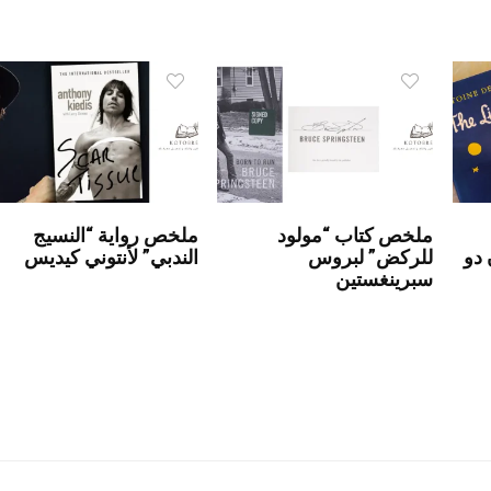
ملخص كتاب “مولود
ملخص رواية “النسيج
 دو
للركض” لبروس
الندبي” لأنتوني كيديس
سبرينغستين