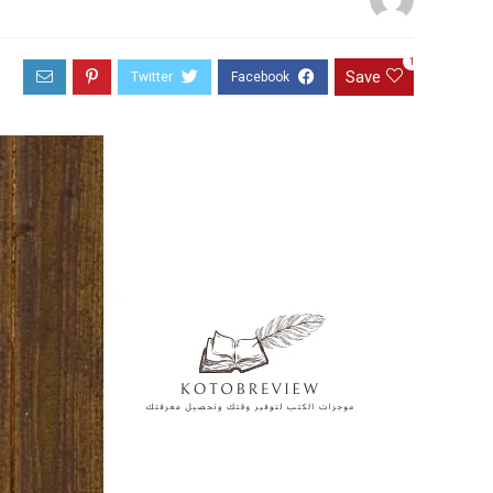
1
Save