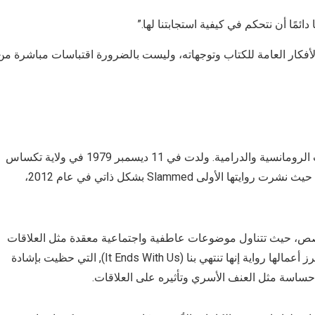
ا دائمًا أن نتحكم في كيفية استجابتنا لها.”
أفكار العامة للكتاب وتوجهاته، وليست بالضرورة اقتباسات مباشرة من
كولين هوفر هي كاتبة أمريكية مشهورة في مجال الروايات الرومانسية والدرامية. ولدت في 11 ديسمبر 1979 في ولاية تكساس
بالولايات المتحدة. بدأت مسيرتها الأدبية بشكل غير تقليدي، حيث نشرت روايتها الأولى Slammed بشكل ذاتي في عام 2012،
قصص، حيث تتناول موضوعات عاطفية واجتماعية معقدة مثل العلاقات
العاطفية، والصدمات النفسية، والتحديات الشخصية. من أبرز أعمالها رواية إنها تنتهي بنا (It Ends With Us), التي حظيت بإشادة
 حساسة مثل العنف الأسري وتأثيره على العلاقات.