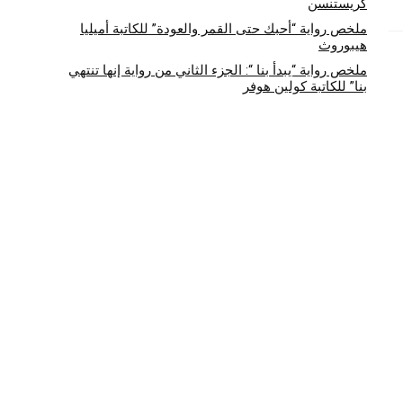
كريستنسن
ملخص رواية “أحبك حتى القمر والعودة” للكاتبة أميليا
هيبوروث
ملخص رواية “يبدأ بنا “: الجزء الثاني من رواية إنها تنتهي
بنا” للكاتبة كولين هوفر