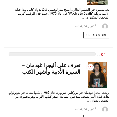
بعد مسيرة في التعليم العالي، أصبح بيتر لوفسي كاتبًا بدوام كامل وبدأ حياته
الأدبية برواية "Wobble to Death" في عام 1970، حيث قدم الرقيب كريب،
المحقق الفيكتوري، ...
أكتوبر 14, 2024
READ MORE +
0
تعرف على أليجرا غودمان –
السيرة الأدبية وأشهر الكتب
ولدت أليجرا غودمان في بروكلين، نيويورك عام 1967، لكنها نشأت في هونولولو.
بدأت كتابة النثر بشغف منذ سن السابعة. صدر كتابها الأول، وهو مجموعة من
القصص بعنوان ...
أكتوبر 14, 2024