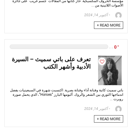
مؤسسة الحروف المكسيكية. حاز كتابها من المقالات "جسم غريب" على جائزة
الأصوات اللاتينية من ...
أكتوبر 14, 2024
READ MORE +
0
تعرف على باتي سميث – السيرة
الأدبية وأشهر الكتب
باتي سميث كاتبة وفنانة أداء وفنانة بصرية. اكتسبت شهرة في السبعينيات بفضل
اندماجها الثوري بين الشعر والروك. ألبومها البارز "Horses"، الذي يحمل صورة
روبرت ...
أكتوبر 14, 2024
READ MORE +