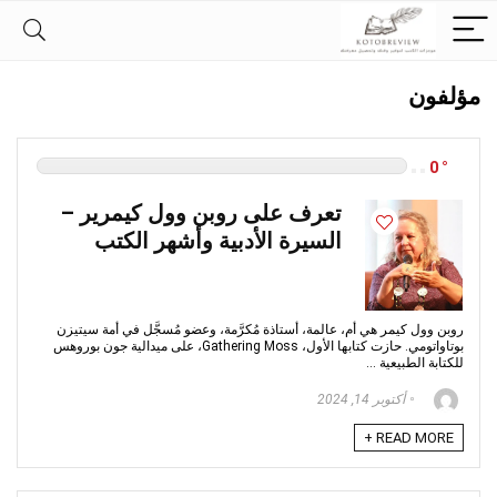
مؤلفون
0
تعرف على روبن وول كيمرير –
السيرة الأدبية وأشهر الكتب
روبن وول كيمر هي أم، عالمة، أستاذة مُكرَّمة، وعضو مُسجَّل في أمة سيتيزن
بوتاواتومي. حازت كتابها الأول، Gathering Moss، على ميدالية جون بوروهس
للكتابة الطبيعية ...
أكتوبر 14, 2024
READ MORE +