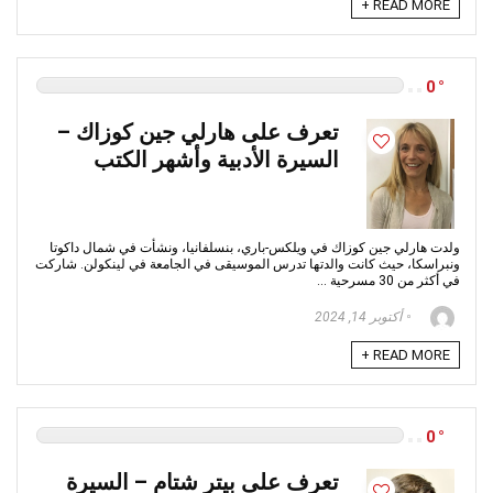
READ MORE +
0
تعرف على هارلي جين كوزاك –
السيرة الأدبية وأشهر الكتب
ولدت هارلي جين كوزاك في ويلكس-باري، بنسلفانيا، ونشأت في شمال داكوتا
ونبراسكا، حيث كانت والدتها تدرس الموسيقى في الجامعة في لينكولن. شاركت
في أكثر من 30 مسرحية ...
أكتوبر 14, 2024
READ MORE +
0
تعرف على بيتر شتام – السيرة