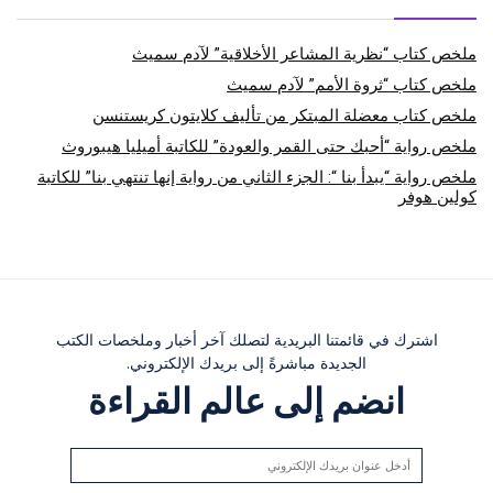
ملخص كتاب “نظرية المشاعر الأخلاقية” لآدم سميث
ملخص كتاب “ثروة الأمم” لآدم سميث
ملخص كتاب معضلة المبتكر من تأليف كلايتون كريستنسن
ملخص رواية “أحبك حتى القمر والعودة” للكاتبة أميليا هيبوروث
ملخص رواية “يبدأ بنا “: الجزء الثاني من رواية إنها تنتهي بنا” للكاتبة
كولين هوفر
اشترك في قائمتنا البريدية لتصلك آخر أخبار وملخصات الكتب
الجديدة مباشرةً إلى بريدك الإلكتروني.
انضم إلى عالم القراءة