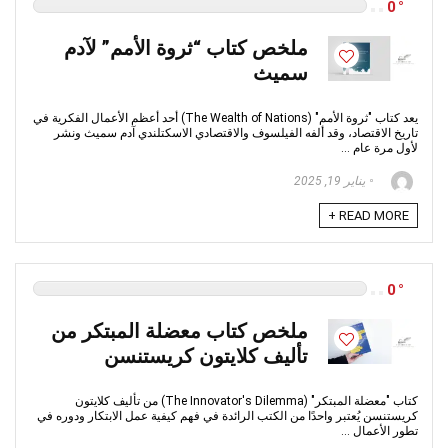
0
ملخص كتاب “ثروة الأمم” لآدم
سميث
يعد كتاب "ثروة الأمم" (The Wealth of Nations) أحد أعظم الأعمال الفكرية في
تاريخ الاقتصاد، وقد ألفه الفيلسوف والاقتصادي الاسكتلندي آدم سميث ونشر
لأول مرة عام ...
يناير 19, 2025
READ MORE +
0
ملخص كتاب معضلة المبتكر من
تأليف كلايتون كريستنسن
كتاب "معضلة المبتكر" (The Innovator's Dilemma) من تأليف كلايتون
كريستنسن يُعتبر واحدًا من الكتب الرائدة في فهم كيفية عمل الابتكار ودوره في
تطور الأعمال ...