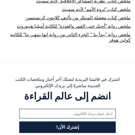
ملخص كتاب “نظرية المشاعر الأخلاقية” لآدم سميث
ملخص كتاب “ثروة الأمم” لآدم سميث
ملخص كتاب معضلة المبتكر من تأليف كلايتون كريستنسن
ملخص رواية “أحبك حتى القمر والعودة” للكاتبة أميليا هيبوروث
ملخص رواية “يبدأ بنا “: الجزء الثاني من رواية إنها تنتهي بنا” للكاتبة
كولين هوفر
اشترك في قائمتنا البريدية لتصلك آخر أخبار وملخصات الكتب
الجديدة مباشرةً إلى بريدك الإلكتروني.
انضم إلى عالم القراءة