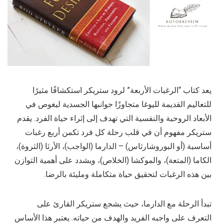
يعد كتاب “الرغبات الأربعة” لرود ستريكر استكشافًا مثيرًا
للتعاليم القديمة لليوغا متجاوزًا جوانبها الجسدية ليغوص في
الأبعاد الروحية والنفسية التي تهدف إلى إثراء حياة الفرد. يقدم
ستريكر مفهوم أن في قلب رحلة كل فرد تكمن أربع رغبات
أساسية (أو البوروشارثاس) – الدارما (الواجب)، الأرثا (الثروة)،
الكاما (المتعة)، والموكشا (الخلاص)، ويشدد على أهمية التوازن
بين هذه الرغبات لتحقيق حياة متكاملة ومليئة بالرضا.
تبدأ الرحلة مع الدارما، حيث يشجع ستريكر القارئ على
التعرف على واجبه الفريد والهدف من حياته. يعتبر هذا الأساس