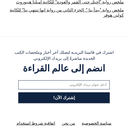
ملخص رواية “أحبك حتى القمر والعودة” للكاتبة أميليا هيبوروث
ملخص رواية “يبدأ بنا “: الجزء الثاني من رواية إنها تنتهي بنا” للكاتبة
كولين هوفر
اشترك في قائمتنا البريدية لتصلك آخر أخبار وملخصات الكتب
الجديدة مباشرةً إلى بريدك الإلكتروني.
انضم إلى عالم القراءة
سياسة الخصوصية
من نحن
اتفاقية شروط استخدام