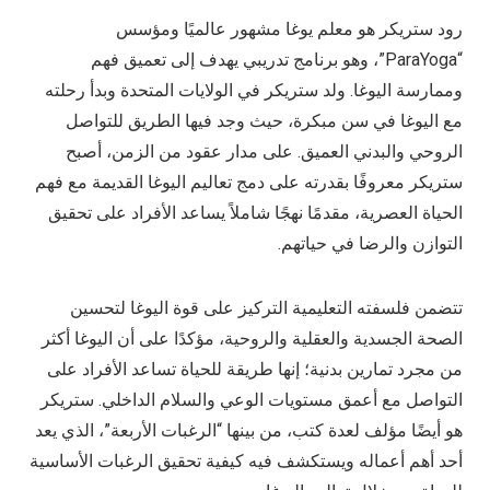
رود ستريكر هو معلم يوغا مشهور عالميًا ومؤسس
“ParaYoga”، وهو برنامج تدريبي يهدف إلى تعميق فهم
وممارسة اليوغا. ولد ستريكر في الولايات المتحدة وبدأ رحلته
مع اليوغا في سن مبكرة، حيث وجد فيها الطريق للتواصل
الروحي والبدني العميق. على مدار عقود من الزمن، أصبح
ستريكر معروفًا بقدرته على دمج تعاليم اليوغا القديمة مع فهم
الحياة العصرية، مقدمًا نهجًا شاملاً يساعد الأفراد على تحقيق
التوازن والرضا في حياتهم.
تتضمن فلسفته التعليمية التركيز على قوة اليوغا لتحسين
الصحة الجسدية والعقلية والروحية، مؤكدًا على أن اليوغا أكثر
من مجرد تمارين بدنية؛ إنها طريقة للحياة تساعد الأفراد على
التواصل مع أعمق مستويات الوعي والسلام الداخلي. ستريكر
هو أيضًا مؤلف لعدة كتب، من بينها “الرغبات الأربعة”، الذي يعد
أحد أهم أعماله ويستكشف فيه كيفية تحقيق الرغبات الأساسية