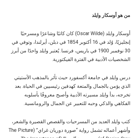
من
هو
أوسكار وايلد
أوسكار وايلد (Oscar Wilde) كان كاتبًا وشاعرًا ومسرحيًا
إنجليزيًا، وُلد في 16 أكتوبر 1854 في دبلن، أيرلندا، وتوفي في
30 نوفمبر 1900 في باريس، فرنسا. يُعتبر وايلد واحدًا من أبرز
الشخصيات الأدبية في الفترة الفيكتورية.
درس وايلد في جامعة أكسفورد حيث تأثر بالمذهب الأستيتي
الذي يؤمن بالجمال والمتعة كهدفين رئيسيين في الحياة. بعد
تخرجه، بدأ وايلد مسيرته الأدبية وأصبح معروفًا بأسلوبه
الفكاهي والذكي وحبه للتعبير عن الجمال والرومانسية.
كتب وايلد العديد من المسرحيات والقصص القصيرة والشعر،
وأشهر أعماله تشمل رواية “صورة دوريان غراي” (The Picture