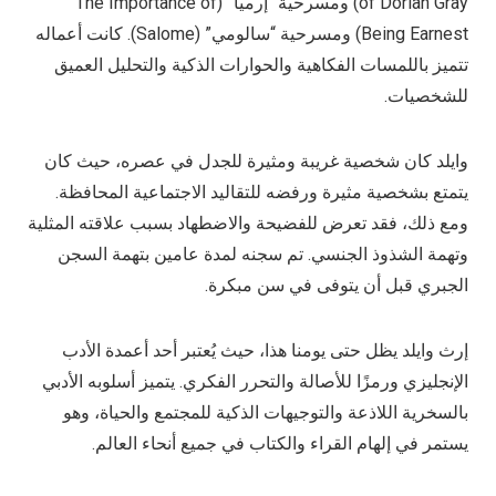
of Dorian Gray) ومسرحية “إرميا” (The Importance of
Being Earnest) ومسرحية “سالومي” (Salome). كانت أعماله
تتميز باللمسات الفكاهية والحوارات الذكية والتحليل العميق
للشخصيات.
وايلد كان شخصية غريبة ومثيرة للجدل في عصره، حيث كان
يتمتع بشخصية مثيرة ورفضه للتقاليد الاجتماعية المحافظة.
ومع ذلك، فقد تعرض للفضيحة والاضطهاد بسبب علاقته المثلية
وتهمة الشذوذ الجنسي. تم سجنه لمدة عامين بتهمة السجن
الجبري قبل أن يتوفى في سن مبكرة.
إرث وايلد يظل حتى يومنا هذا، حيث يُعتبر أحد أعمدة الأدب
الإنجليزي ورمزًا للأصالة والتحرر الفكري. يتميز أسلوبه الأدبي
بالسخرية اللاذعة والتوجيهات الذكية للمجتمع والحياة، وهو
يستمر في إلهام القراء والكتاب في جميع أنحاء العالم.