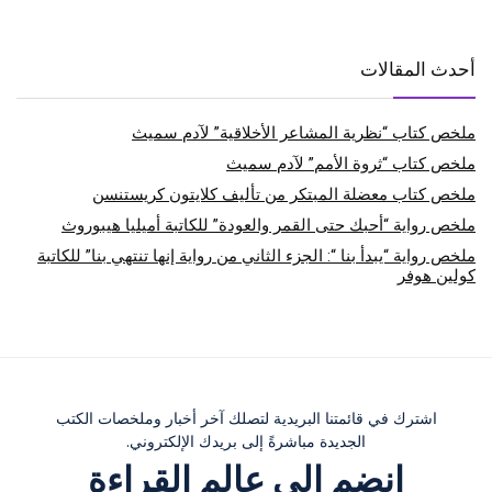
أحدث المقالات
ملخص كتاب “نظرية المشاعر الأخلاقية” لآدم سميث
ملخص كتاب “ثروة الأمم” لآدم سميث
ملخص كتاب معضلة المبتكر من تأليف كلايتون كريستنسن
ملخص رواية “أحبك حتى القمر والعودة” للكاتبة أميليا هيبوروث
ملخص رواية “يبدأ بنا “: الجزء الثاني من رواية إنها تنتهي بنا” للكاتبة
كولين هوفر
اشترك في قائمتنا البريدية لتصلك آخر أخبار وملخصات الكتب
الجديدة مباشرةً إلى بريدك الإلكتروني.
انضم إلى عالم القراءة