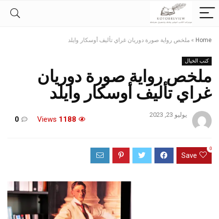
Home
»
ملخص رواية صورة دوريان غراي تأليف أوسكار وايلد
كتب الخيال
ملخص رواية صورة دوريان
غراي تأليف أوسكار وايلد
يوليو 23, 2023
0
Views
1188
0
Save