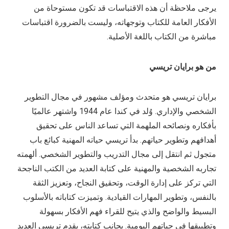
يرجى ملاحظة أن هذه الاقتباسات قد تكون مستوحاة من
الأفكار العامة للكتاب وتوجهاته، وليست بالضرورة اقتباسات
مباشرة من الكتاب باللغة الأصلية.
من
هو برايان تريسي
برايان تريسي هو متحدث ومؤلف مشهور في مجال التطوير
الشخصي والإداري. وُلد في كندا عام 1944 واشتهر عالميًا
بأفكاره ونصائحه الملهمة التي تساعد الناس على تحقيق
أهدافهم وتطوير حياتهم. بدأ تريسي حياته المهنية كبائع باب
متجول ثم انتقل إلى مجال التدريب والتطوير الشخصي. ألهمته
تجاربه الشخصية والمهنية على كتابة العديد من الكتب الناجحة
التي تركز على إدارة الوقت، وتحقيق النجاح، وتعزيز الثقة
بالنفس، وتطوير المهارات القيادية. وتميزت كتاباته بالأسلوب
البسيط والواضح والذي يتيح للقراء فهم الأفكار بسهولة
وتطبيقها في حياتهم اليومية. بجانب كتابته، يقدم تريسي العديد