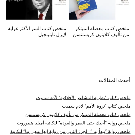
ملخص كتاب معضلة المبتكر
ملخص كتاب السر الأكثر غرابة
من تأليف كلايتون كريستنسن
لإيرل نايتينجيل
أحدث المقالات
ملخص كتاب “نظرية المشاعر الأخلاقية” لآدم سميث
ملخص كتاب “ثروة الأمم” لآدم سميث
ملخص كتاب معضلة المبتكر من تأليف كلايتون كريستنسن
ملخص رواية “أحبك حتى القمر والعودة” للكاتبة أميليا هيبوروث
ملخص رواية “يبدأ بنا “: الجزء الثاني من رواية إنها تنتهي بنا” للكاتبة