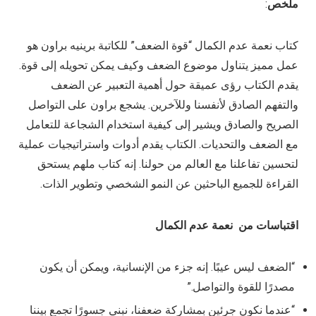
ملخص
:
كتاب نعمة عدم الكمال “قوة الضعف” للكاتبة برينيه براون هو
عمل مميز يتناول موضوع الضعف وكيف يمكن تحويله إلى قوة.
يقدم الكتاب رؤى عميقة حول أهمية التعبير عن الضعف
والتفهم الصادق لأنفسنا وللآخرين. يشجع براون على التواصل
الصريح والصادق ويشير إلى كيفية استخدام الشجاعة للتعامل
مع الضعف والتحديات. الكتاب يقدم أدوات واستراتيجيات عملية
لتحسين تفاعلنا مع العالم من حولنا. إنه كتاب ملهم يستحق
القراءة للجميع الباحثين عن النمو الشخصي وتطوير الذات.
اقتباسات من نعمة عدم الكمال
“الضعف ليس عيبًا. إنه جزء من الإنسانية، ويمكن أن يكون
مصدرًا للقوة والتواصل.”
“عندما نكون جرئين بمشاركة ضعفنا، نبني جسورًا تجمع بيننا