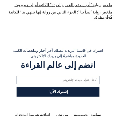
ملخص رواية “أحبك حتى القمر والعودة” للكاتبة أميليا هيبوروث
ملخص رواية “يبدأ بنا “: الجزء الثاني من رواية إنها تنتهي بنا” للكاتبة
كولين هوفر
اشترك في قائمتنا البريدية لتصلك آخر أخبار وملخصات الكتب
الجديدة مباشرةً إلى بريدك الإلكتروني.
انضم إلى عالم القراءة
سياسة الخصوصية
من نحن
اتفاقية شروط استخدام