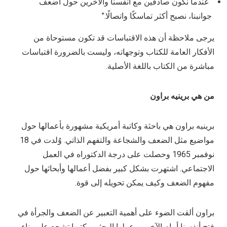
“عندما نكون صادقين مع أنفسنا والآخرين حول أضعف
جوانبنا، نصبح أكثر تماسكًا واتصالًا.”
يرجى ملاحظة أن هذه الاقتباسات قد تكون مستوحاة من
الأفكار العامة للكتاب وتوجهاته، وليست بالضرورة اقتباسات
مباشرة من الكتاب باللغة الأصلية.
من
هي برينيه براون
برينيه براون هي باحثة وكاتبة أمريكية مشهورة بأعمالها حول
مواضيع مثل الضعف والشجاعة والتفهم الذاتي. وُلدت في 18
نوفمبر 1965 وحصلت على درجة الدكتوراه في العمل
الاجتماعي. اشتهرت بشكل كبير بفضل أعمالها وأبحاثها حول
مفهوم الضعف وكيف يمكن تحويله إلى قوة.
براون ألقت الضوء على أهمية التعبير عن الضعف والجرأة في
فتح أنفسنا أمام الآخرين. عملها البحثي وكتبها تشجع على بناء