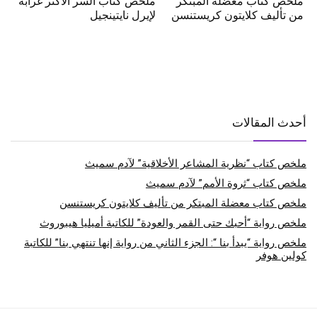
ملخص كتاب معضلة المبتكر
ملخص كتاب السر الأكثر غرابة
من تأليف كلايتون كريستنسن
لإيرل نايتينجيل
أحدث المقالات
ملخص كتاب “نظرية المشاعر الأخلاقية” لآدم سميث
ملخص كتاب “ثروة الأمم” لآدم سميث
ملخص كتاب معضلة المبتكر من تأليف كلايتون كريستنسن
ملخص رواية “أحبك حتى القمر والعودة” للكاتبة أميليا هيبوروث
ملخص رواية “يبدأ بنا “: الجزء الثاني من رواية إنها تنتهي بنا” للكاتبة
كولين هوفر