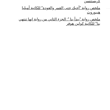
كريستنسن
ملخص رواية “أحبك حتى القمر والعودة” للكاتبة أميليا
هيبوروث
ملخص رواية “يبدأ بنا “: الجزء الثاني من رواية إنها تنتهي
بنا” للكاتبة كولين هوفر