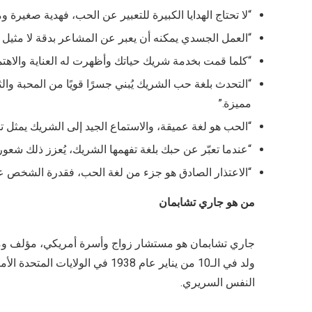
“لا تحتاج الهدايا الكبيرة للتعبير عن الحب، فهدية صغيرة ومع
“العمل الجسدي يمكنه أن يعبر عن المشاعر بدقة لا مثيل ل
“كلما قمت بخدمة شريك حياتك وأظهرت له العناية والاهتما
“التحدث بلغة حب الشريك يُبني جسرًا قويًا من المحبة و
مميزة.”
“الحب هو لغة عميقة، والاستماع الجيد إلى الشريك يمثل تح
“عندما تعبّر عن حبك بلغة تفهمها الشريك، يُعزز ذلك شعوره
“الاعتذار الصادق هو جزء من لغة الحب، فقدرة الشخص عل
من هو جاري تشابمان
جاري تشابمان هو مستشار زواج وأسرة أمريكي، مؤلف ومت
ولد في الـ10 من يناير عام 1938 
النفس السريري.