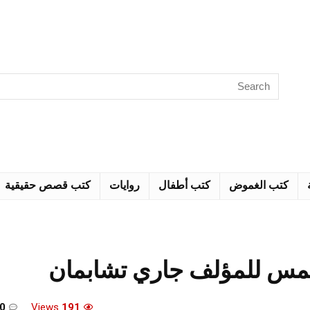
كتب الغموض
كتب أطفال
روايات
كتب قصص حقيقية
مس للمؤلف جاري تشابمان
0
Views
191