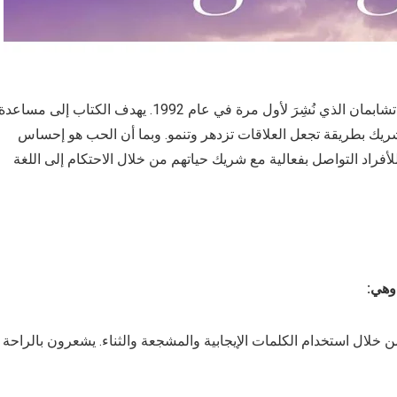
“لغات الحب الخمس” هو كتاب مؤثر وملهم للمؤلف جاري تشابمان الذي نُشِرَ لأول مرة في عام 1992. يهدف الكتاب إلى مساعد
شريك بطريقة تجعل العلاقات تزدهر وتنمو. وبما أن الحب هو إحساس
فراد التواصل بفعالية مع شريك حياتهم من خلال الاحتكام إلى اللغة
وهي:
ن خلال استخدام الكلمات الإيجابية والمشجعة والثناء. يشعرون بالراحة