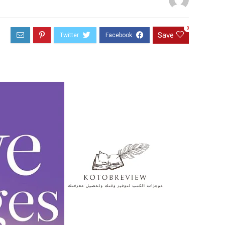
0
Save