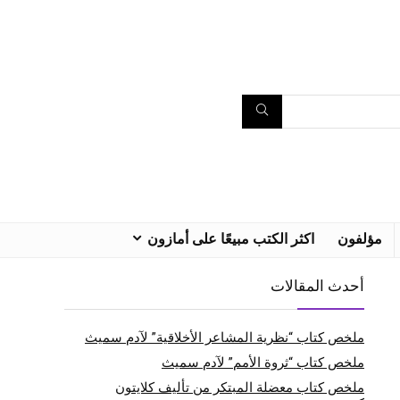
مؤلفون
اكثر الكتب مبيعًا على أمازون
أحدث المقالات
ملخص كتاب “نظرية المشاعر الأخلاقية” لآدم سميث
ملخص كتاب “ثروة الأمم” لآدم سميث
ملخص كتاب معضلة المبتكر من تأليف كلايتون