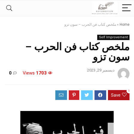
Home
»
ملخص كتاب فن الحرب – سون تزو
Self Improvement
ملخص كتاب فن الحرب –
سون تزو
ديسمبر 29, 2023
0
Views
1703
1
Save