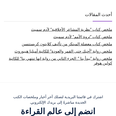
أحدث المقالات
ملخص كتاب “نظرية المشاعر الأخلاقية” لآدم سميث
ملخص كتاب “ثروة الأمم” لآدم سميث
ملخص كتاب معضلة المبتكر من تأليف كلايتون كريستنسن
ملخص رواية “أحبك حتى القمر والعودة” للكاتبة أميليا هيبوروث
ملخص رواية “يبدأ بنا “: الجزء الثاني من رواية إنها تنتهي بنا” للكاتبة
كولين هوفر
اشترك في قائمتنا البريدية لتصلك آخر أخبار وملخصات الكتب
الجديدة مباشرةً إلى بريدك الإلكتروني.
انضم إلى عالم القراءة