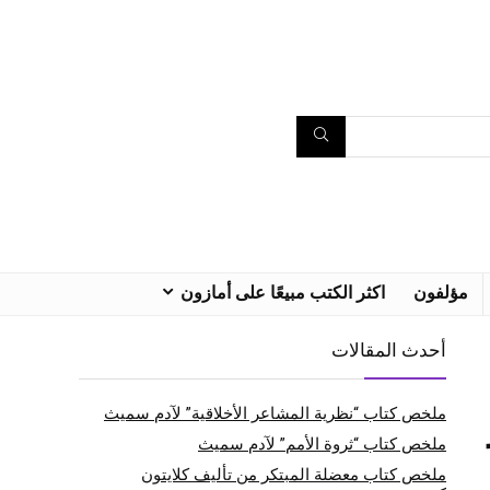
مؤلفون
اكثر الكتب مبيعًا على أمازون
أحدث المقالات
ملخص كتاب “نظرية المشاعر الأخلاقية” لآدم سميث
ملخص كتاب “ثروة الأمم” لآدم سميث
ملخص كتاب معضلة المبتكر من تأليف كلايتون