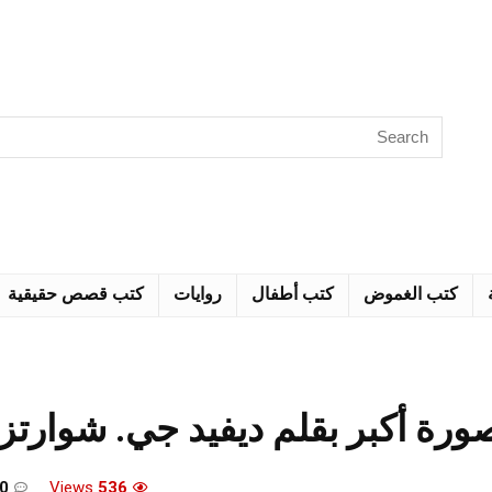
كتب الغموض
كتب أطفال
روايات
كتب قصص حقيقية
رة أكبر بقلم ديفيد جي. شوارتز
0
Views
536