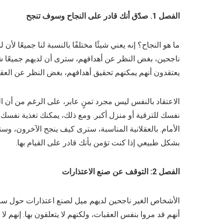
الفصل 1. صدّق أنك قادر على النجاح وسوف تنجح
ما هو النجاح؟
إنه يعني شيئًا مختلفًا بالنسبة لنا جميعًا ل
ناجحين، بغض النظر عن أهدافهم، سترى أن لديهم جميعًا شي
يعتقدون أنهم يمكنهم تحقيق أهدافهم، بغض النظر عن العقب
الاعتقاد بالنفس ليس مجرد تمنٍ عابر، على الرغم من أن ال
نفسك للترقية أو منزل أكبر. ومع ذلك، يمكنك تغذية نفسك ب
الأمام. بالعقلانية المناسبة، سترى كيف ينجح الآخرون، وس
بشكل طبيعي إذا كنت تؤمن بأنك قادر على القيام بها.
الفصل 2: التوقف عن صنع الاعتذارات
الأشخاص الغير ناجحين لديهم ميل لصنع اعتذارات حول سب
أنهم قد مروا بنفس العقبات، ولكنهم لا يتعلقون بها. إنهم ل