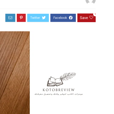
1
Save