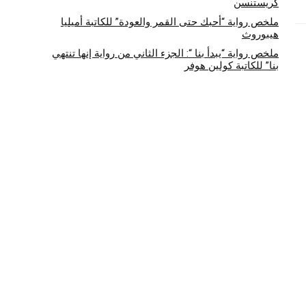
كريستنسن
ملخص رواية “أحبك حتى القمر والعودة” للكاتبة أميليا
هيبوروث
ملخص رواية “يبدأ بنا “: الجزء الثاني من رواية إنها تنتهي
بنا” للكاتبة كولين هوفر