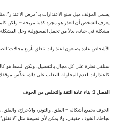
يسمي المؤلف ميل صنع الاعتذارات بـ “مرض الاعتذار”. مثل
يعرف الشخص أن العذر هو مجرد كذبة مريحة – ولكن كلما كرر
مشكلة في حياته، بدلاً من تحمل المسؤولية وحل المشكلة.
الأشخاص عادة يصنعون اعتذارات تتعلق بأربع مجالات: الصح
سنلقي نظرة على كل مجال بالتفصيل، ولكن النمط هو كالت
كاعتذارات لعدم المحاولة. للتغلب على ذلك، عكِّس موقفك:
الفصل 3: بناء عادة الثقة والتخلص من الخوف
الخوف بجميع أشكاله – القلق، والتوتر، والاحراج، والقلق، و
نجاحك. الخوف حقيقي، ولا يمكن لأي نصيحة مثل “لا تقلق” أ